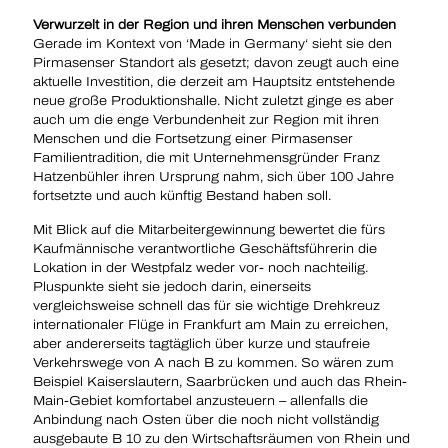
Verwurzelt in der Region und ihren Menschen verbunden
Gerade im Kontext von ‘Made in Germany‘ sieht sie den
Pirmasenser Standort als gesetzt; davon zeugt auch eine
aktuelle Investition, die derzeit am Hauptsitz entstehende
neue große Produktionshalle. Nicht zuletzt ginge es aber
auch um die enge Verbundenheit zur Region mit ihren
Menschen und die Fortsetzung einer Pirmasenser
Familientradition, die mit Unternehmensgründer Franz
Hatzenbühler ihren Ursprung nahm, sich über 100 Jahre
fortsetzte und auch künftig Bestand haben soll.
Mit Blick auf die Mitarbeitergewinnung bewertet die fürs
Kaufmännische verant­wortliche Geschäftsführerin die
Lokation in der Westpfalz weder vor- noch nachteilig.
Pluspunkte sieht sie jedoch darin, einerseits
vergleichsweise schnell das für sie wichtige Drehkreuz
internationaler Flüge in Frankfurt am Main zu erreichen,
aber andererseits tagtäglich über kurze und staufreie
Verkehrswege von A nach B zu kommen. So wären zum
Beispiel Kaiserslautern, Saarbrücken und auch das Rhein-
Main-Gebiet komfortabel anzusteuern – allenfalls die
Anbindung nach Osten über die noch nicht vollständig
ausgebaute B 10 zu den Wirtschaftsräumen von Rhein und