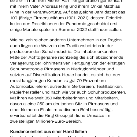
seither in nunmehr vierter Familiengeneration gemeinsam
mit ihrem Vater Andreas Ring und ihrem Onkel Matthias
Ring in der Verantwortung. Auf das gleiche Jahr datiert das
100-jährige Firmenjubiläum (1921-2021), dessen Feierlich­
keiten den Restriktionen der Pandemie geschuldet erst
einige Monate später im Sommer 2022 stattfinden sollen.
Wie bei zahlreichen anderen Unternehmen in der Region
auch liegen die Wurzeln des Traditionsbetriebs in der
produzierenden Schuhindustrie. Die Inhaber erkannten
Mitte der Achtzigerjahre rechtzeitig die sich abzeichnende
Verlagerung der lohnintensiven Fertigung von der einstigen
Schuhmetropole Pirmasens in Niedriglohnländer und
setzten auf Diversifikation. Heute handelt es sich bei den
meist langjährigen Kunden zu gut 70 Prozent um
Automobilzulieferer, außerdem Gerbereien, Textilfabriken,
Papierhersteller und nach wie vor auch Schuhproduzenten.
Mit ihren weltweit 350 Mitarbeiterinnen und Mitarbeitern,
davon alleine 250 am deutschen Sitz in Pirmasens und
einer kleineren Filiale im badischen Bühl beschäftigt,
erwirtschaftet die Ring Group jährliche Umsätze im
zweistelligen Millionen-Euro-Bereich.
Kundenorientiert aus einer Hand liefern