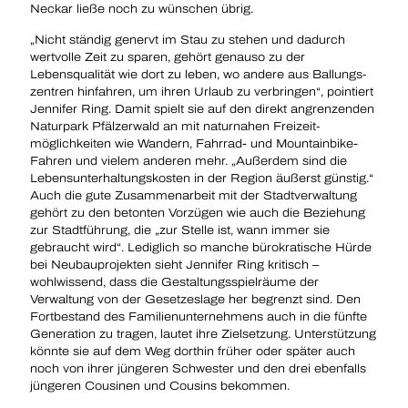
Neckar ließe noch zu wünschen übrig.
„Nicht ständig genervt im Stau zu stehen und dadurch
wertvolle Zeit zu sparen, gehört genauso zu der
Lebensqualität wie dort zu leben, wo andere aus Ballungs­
zentren hinfahren, um ihren Urlaub zu verbringen“, pointiert
Jennifer Ring. Damit spielt sie auf den direkt angrenzenden
Naturpark Pfälzerwald an mit naturnahen Freizeit­
möglichkeiten wie Wandern, Fahrrad- und Mountainbike-
Fahren und vielem anderen mehr. „Außerdem sind die
Lebensunterhaltungskosten in der Region äußerst günstig.“
Auch die gute Zusammenarbeit mit der Stadtverwaltung
gehört zu den betonten Vorzügen wie auch die Beziehung
zur Stadtführung, die „zur Stelle ist, wann immer sie
gebraucht wird“. Lediglich so manche bürokratische Hürde
bei Neubauprojekten sieht Jennifer Ring kritisch –
wohlwissend, dass die Gestaltungsspielräume der
Verwaltung von der Gesetzeslage her begrenzt sind. Den
Fortbestand des Familienunternehmens auch in die fünfte
Generation zu tragen, lautet ihre Zielsetzung. Unterstützung
könnte sie auf dem Weg dorthin früher oder später auch
noch von ihrer jüngeren Schwester und den drei ebenfalls
jüngeren Cousinen und Cousins bekommen.