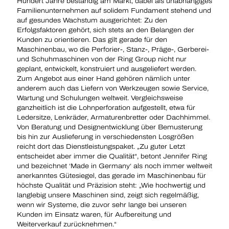
Hundert Jahre beständig am Markt, dabei als unabhängiges
Familienunternehmen auf solidem Fundament stehend und
auf gesundes Wachstum ausgerichtet: Zu den
Erfolgsfaktoren gehört, sich stets an den Belangen der
Kunden zu orientieren. Das gilt gerade für den
Maschinenbau, wo die Perforier-, Stanz-, Präge-, Gerberei-
und Schuh­maschinen von der Ring Group nicht nur
geplant, entwickelt, konstruiert und ausgeliefert werden.
Zum Angebot aus einer Hand gehören nämlich unter
anderem auch das Liefern von Werkzeugen sowie Service,
Wartung und Schulungen weltweit. Vergleichs­weise
ganzheitlich ist die Lohnperforation aufgestellt, etwa für
Ledersitze, Lenkräder, Armaturenbretter oder Dachhimmel.
Von Beratung und Designentwicklung über Bemusterung
bis hin zur Auslieferung in verschiedensten Losgrößen
reicht dort das Dienstleistungspaket. „Zu guter Letzt
entscheidet aber immer die Qualität“, betont Jennifer Ring
und bezeichnet ‘Made in Germany‘ als noch immer weltweit
anerkanntes Gütesiegel, das gerade im Maschinenbau für
höchste Qualität und Präzision steht: „Wie hochwertig und
langlebig unsere Maschinen sind, zeigt sich regelmäßig,
wenn wir Systeme, die zuvor sehr lange bei unseren
Kunden im Einsatz waren, für Aufbereitung und
Weiterverkauf zurücknehmen.“